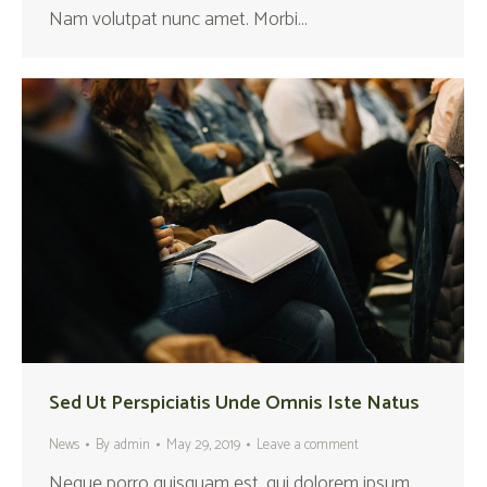
Nam volutpat nunc amet. Morbi…
Sed Ut Perspiciatis Unde Omnis Iste Natus
News
By
admin
May 29, 2019
Leave a comment
Neque porro quisquam est, qui dolorem ipsum